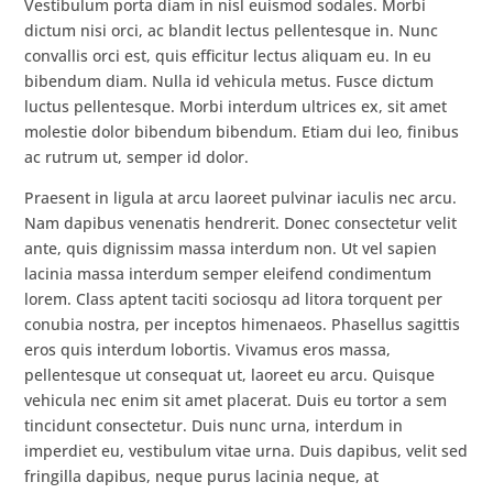
Vestibulum porta diam in nisl euismod sodales. Morbi
dictum nisi orci, ac blandit lectus pellentesque in. Nunc
convallis orci est, quis efficitur lectus aliquam eu. In eu
bibendum diam. Nulla id vehicula metus. Fusce dictum
luctus pellentesque. Morbi interdum ultrices ex, sit amet
molestie dolor bibendum bibendum. Etiam dui leo, finibus
ac rutrum ut, semper id dolor.
Praesent in ligula at arcu laoreet pulvinar iaculis nec arcu.
Nam dapibus venenatis hendrerit. Donec consectetur velit
ante, quis dignissim massa interdum non. Ut vel sapien
lacinia massa interdum semper eleifend condimentum
lorem. Class aptent taciti sociosqu ad litora torquent per
conubia nostra, per inceptos himenaeos. Phasellus sagittis
eros quis interdum lobortis. Vivamus eros massa,
pellentesque ut consequat ut, laoreet eu arcu. Quisque
vehicula nec enim sit amet placerat. Duis eu tortor a sem
tincidunt consectetur. Duis nunc urna, interdum in
imperdiet eu, vestibulum vitae urna. Duis dapibus, velit sed
fringilla dapibus, neque purus lacinia neque, at