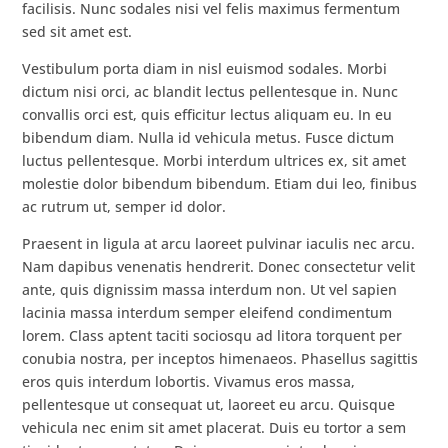
facilisis. Nunc sodales nisi vel felis maximus fermentum
sed sit amet est.
Vestibulum porta diam in nisl euismod sodales. Morbi
dictum nisi orci, ac blandit lectus pellentesque in. Nunc
convallis orci est, quis efficitur lectus aliquam eu. In eu
bibendum diam. Nulla id vehicula metus. Fusce dictum
luctus pellentesque. Morbi interdum ultrices ex, sit amet
molestie dolor bibendum bibendum. Etiam dui leo, finibus
ac rutrum ut, semper id dolor.
Praesent in ligula at arcu laoreet pulvinar iaculis nec arcu.
Nam dapibus venenatis hendrerit. Donec consectetur velit
ante, quis dignissim massa interdum non. Ut vel sapien
lacinia massa interdum semper eleifend condimentum
lorem. Class aptent taciti sociosqu ad litora torquent per
conubia nostra, per inceptos himenaeos. Phasellus sagittis
eros quis interdum lobortis. Vivamus eros massa,
pellentesque ut consequat ut, laoreet eu arcu. Quisque
vehicula nec enim sit amet placerat. Duis eu tortor a sem