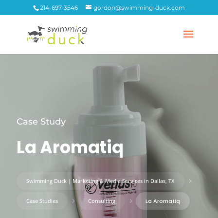
214-697-3546
gordon@swimming-duck.com
Case Study
La Aromatiq
Swimming Duck | Marketing & Media Services in Dallas, TX
5
Case Studies
5
Consulting
5
La Aromatiq