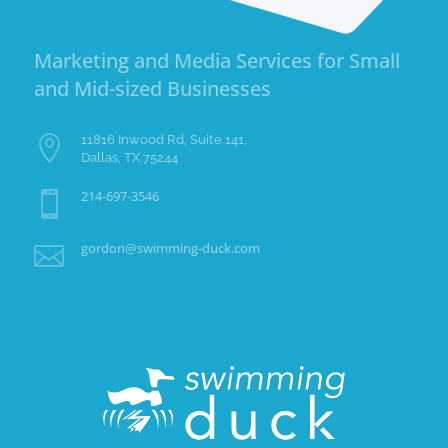
Marketing and Media Services for Small
and Mid-sized Businesses
11816 Inwood Rd, Suite 141,

Dallas, TX 75244
214-697-3546

gordon@swimming-duck.com
